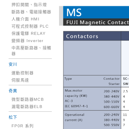
押扣開關、指示燈
斷路器、電磁接觸器
人機介面 HMI
可程式控制器 PLC
保護電驛 RELAY
變頻器 Inverter
中高壓斷路器、接觸
器
安川
運動控制器
伺服馬達
奇異
微型斷路器MCB
漏電斷路器ELB
松下
FP0R 系列